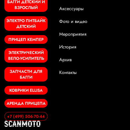
БАГГИ ДЕТСКИЙ И
ВЗРОСЛЫЙ
Аксессуары
ЭЛЕКТРО ПИТБАЙК
Фото и видео
ДЕТСКИЙ
Мероприятия
ПРИЦЕП КЕМПЕР
История
ЭЛЕКТРИЧЕСКИЙ
ВЕЛО-УСИЛИТЕЛЬ
Архив
ЗАПЧАСТИ ДЛЯ
Контакты
БАГГИ
КОВРИКИ ELLISA
АРЕНДА ПРИЦЕПА
+7 (499) 506-70-44